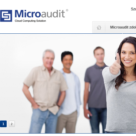
Sz
Microaudit zdo
Współpraca
Kont
1
2